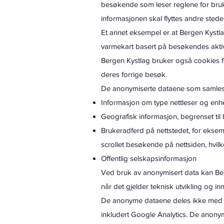
besøkende som leser reglene for bruk av
informasjonen skal flyttes andre stede
Et annet eksempel er at Bergen Kystl
varmekart basert på besøkendes aktivit
Bergen Kystlag bruker også cookies f
deres forrige besøk.
De anonymiserte dataene som samles 
Informasjon om type nettleser og enh
Geografisk informasjon, begrenset til
Brukeradferd på nettstedet, for eksemp
scrollet besøkende på nettsiden, hvilke
Offentlig selskapsinformasjon
Ved bruk av anonymisert data kan Berg
når det gjelder teknisk utvikling og in
De anonyme dataene deles ikke med no
inkludert Google Analytics. De anony