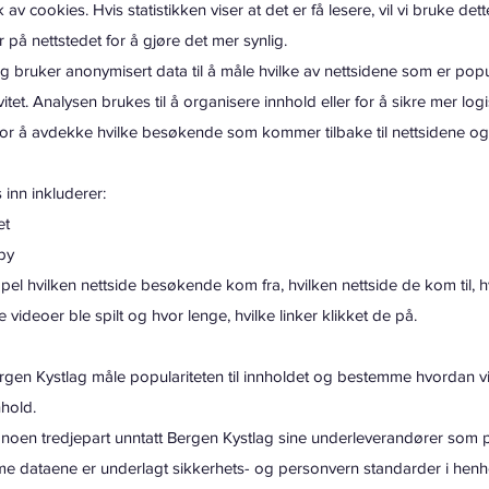
 cookies. Hvis statistikken viser at det er få lesere, vil vi bruke det
r på nettstedet for å gjøre det mer synlig.
ag bruker anonymisert data til å måle hvilke av nettsidene som er po
et. Analysen brukes til å organisere innhold eller for å sikre mer logi
or å avdekke hvilke besøkende som kommer tilbake til nettsidene og 
inn inkluderer:
et
 by
el hvilken nettside besøkende kom fra, hvilken nettside de kom til, h
 videoer ble spilt og hvor lenge, hvilke linker klikket de på.
en Kystlag måle populariteten til innholdet og bestemme hvordan vi 
nhold.
en tredjepart unntatt Bergen Kystlag sine underleverandører som pl
me dataene er underlagt sikkerhets- og personvern standarder i henho