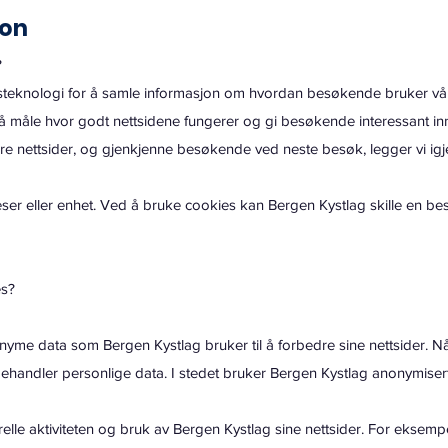
jon
?
gsteknologi for å samle informasjon om hvordan besøkende bruker vå
r å måle hvor godt nettsidene fungerer og gi besøkende interessant i
 nettsider, og gjenkjenne besøkende ved neste besøk, legger vi igjen en
leser eller enhet. Ved å bruke cookies kan Bergen Kystlag skille en 
es?
me data som Bergen Kystlag bruker til å forbedre sine nettsider. N
behandler personlige data. I stedet bruker Bergen Kystlag anonymisert 
elle aktiviteten og bruk av Bergen Kystlag sine nettsider. For eksem