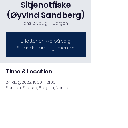
Sitjenotfiske
(Øyvind Sandberg)
ons. 24. aug.
  |  
Bergen
Billetter er ikke på salg
Se andre arrangementer
Time & Location
24. aug. 2022, 18:00 – 21:00
Bergen, Elsesro, Bergen, Norge
Share this event