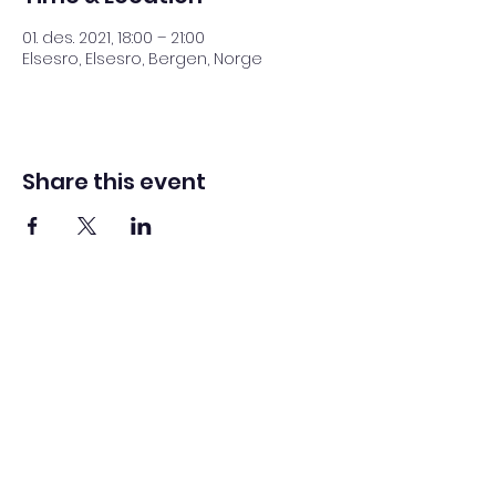
01. des. 2021, 18:00 – 21:00
Elsesro, Elsesro, Bergen, Norge
Share this event
BERGEN KYSTLAG
Elsesro 52, 5042 Bergen